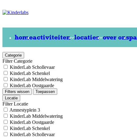
home
activiteiten
locaties
over ons
pa
Categorie
Filter Categorie
KinderLab Schollevaar
KinderLab Schenkel
KinderLab Middelwatering
KinderLab Oostgaarde
Filters wissen
Toepassen
Locatie
Filter Locatie
Amnestyplein 3
KinderLab Middelwatering
KinderLab Oostgaarde
KinderLab Schenkel
KinderLab Schollevaar