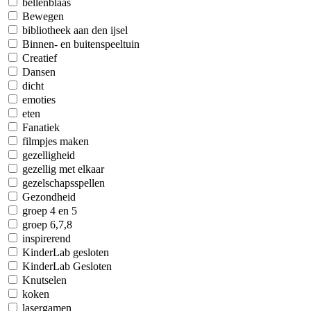
bellenblaas
Bewegen
bibliotheek aan den ijsel
Binnen- en buitenspeeltuin
Creatief
Dansen
dicht
emoties
eten
Fanatiek
filmpjes maken
gezelligheid
gezellig met elkaar
gezelschapsspellen
Gezondheid
groep 4 en 5
groep 6,7,8
inspirerend
KinderLab gesloten
KinderLab Gesloten
Knutselen
koken
lasergamen