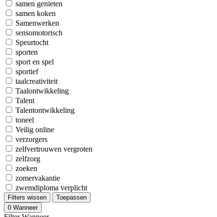
samen genieten
samen koken
Samenwerken
sensomotorisch
Speurtocht
sporten
sport en spel
sportief
taalcreativiteit
Taalontwikkeling
Talent
Talentontwikkeling
toneel
Veilig online
verzorgers
zelfvertrouwen vergroten
zelfzorg
zoeken
zomervakantie
zwemdiploma verplicht
Filters wissen
Toepassen
0
Wanneer
Filter Wanneer