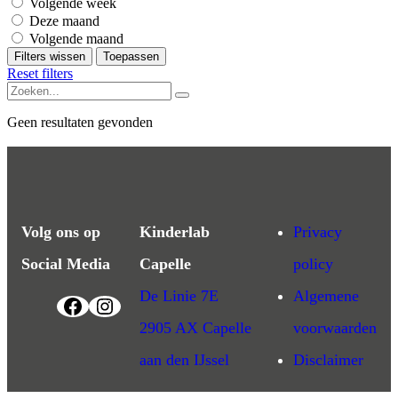
Volgende week
Deze maand
Volgende maand
Filters wissen
Toepassen
Reset filters
Geen resultaten gevonden
Volg ons op
Kinderlab
Privacy
Social Media
Capelle
policy
De Linie 7E
Algemene
2905 AX Capelle
voorwaarden
aan den IJssel
Disclaimer