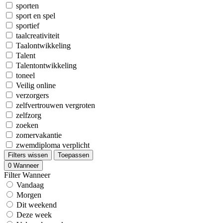
sporten
sport en spel
sportief
taalcreativiteit
Taalontwikkeling
Talent
Talentontwikkeling
toneel
Veilig online
verzorgers
zelfvertrouwen vergroten
zelfzorg
zoeken
zomervakantie
zwemdiploma verplicht
Filters wissen
Toepassen
0
Wanneer
Filter Wanneer
Vandaag
Morgen
Dit weekend
Deze week