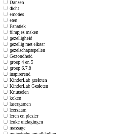
Dansen
dicht
emoties
eten
Fanatiek
filmpjes maken
gezelligheid
gezellig met elkaar
gezelschapsspellen
Gezondheid
groep 4 en 5
groep 6,7,8
inspirerend
KinderLab gesloten
KinderLab Gesloten
Knutselen
koken
lasergamen
leerzaam
leren en plezier
leuke uitdagingen
massage
motorische ontwikkeling