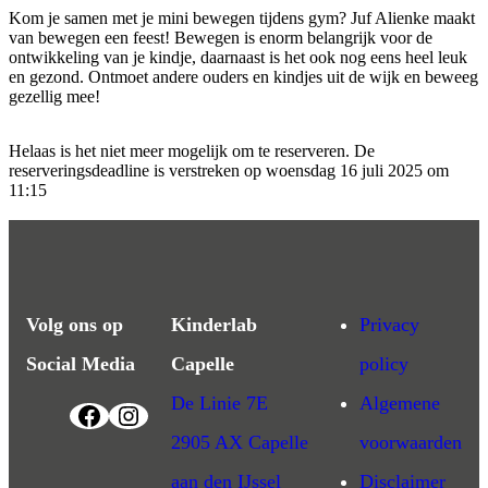
Kom je samen met je mini bewegen tijdens gym? Juf Alienke maakt
van bewegen een feest! Bewegen is enorm belangrijk voor de
ontwikkeling van je kindje, daarnaast is het ook nog eens heel leuk
en gezond. Ontmoet andere ouders en kindjes uit de wijk en beweeg
gezellig mee!
Helaas is het niet meer mogelijk om te reserveren. De
reserveringsdeadline is verstreken op woensdag 16 juli 2025 om
11:15
Volg ons op
Kinderlab
Privacy
Social Media
Capelle
policy
De Linie 7E
Algemene
2905 AX Capelle
voorwaarden
aan den IJssel
Disclaimer