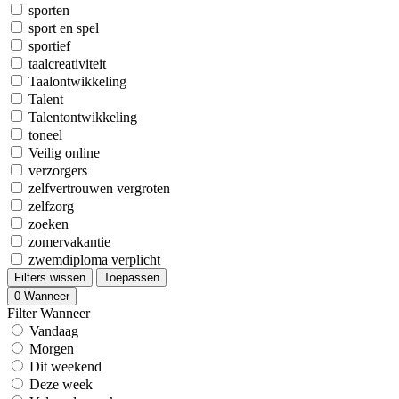
sporten
sport en spel
sportief
taalcreativiteit
Taalontwikkeling
Talent
Talentontwikkeling
toneel
Veilig online
verzorgers
zelfvertrouwen vergroten
zelfzorg
zoeken
zomervakantie
zwemdiploma verplicht
Filters wissen
Toepassen
0
Wanneer
Filter Wanneer
Vandaag
Morgen
Dit weekend
Deze week