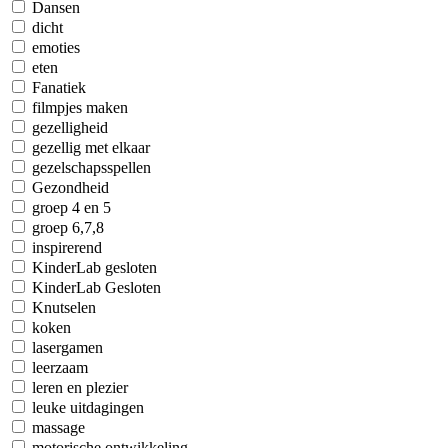
Dansen
dicht
emoties
eten
Fanatiek
filmpjes maken
gezelligheid
gezellig met elkaar
gezelschapsspellen
Gezondheid
groep 4 en 5
groep 6,7,8
inspirerend
KinderLab gesloten
KinderLab Gesloten
Knutselen
koken
lasergamen
leerzaam
leren en plezier
leuke uitdagingen
massage
motorische ontwikkeling