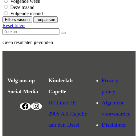
Volgende week
Deze maand
Volgende maand
Filters wissen
Toepassen
Reset filters
Geen resultaten gevonden
Volg ons op
Kinderlab
Privacy
Social Media
Capelle
policy
De Linie 7E
Algemene
2905 AX Capelle
voorwaarden
aan den IJssel
Disclaimer