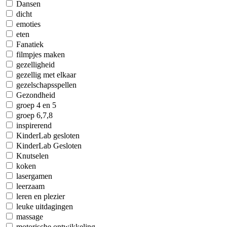
Dansen
dicht
emoties
eten
Fanatiek
filmpjes maken
gezelligheid
gezellig met elkaar
gezelschapsspellen
Gezondheid
groep 4 en 5
groep 6,7,8
inspirerend
KinderLab gesloten
KinderLab Gesloten
Knutselen
koken
lasergamen
leerzaam
leren en plezier
leuke uitdagingen
massage
motorische ontwikkeling