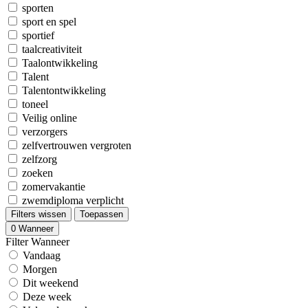
sporten
sport en spel
sportief
taalcreativiteit
Taalontwikkeling
Talent
Talentontwikkeling
toneel
Veilig online
verzorgers
zelfvertrouwen vergroten
zelfzorg
zoeken
zomervakantie
zwemdiploma verplicht
Filters wissen
Toepassen
0
Wanneer
Filter Wanneer
Vandaag
Morgen
Dit weekend
Deze week